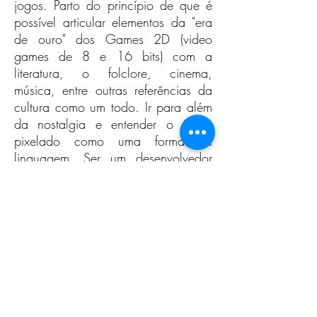
jogos. Parto do princípio de que é
possível articular elementos da "era
de ouro" dos Games 2D (video
games de 8 e 16 bits) com a
literatura, o folclore, cinema,
música, entre outras referências da
cultura como um todo. Ir para além
da nostalgia e entender o game
pixelado como uma forma de
linguagem. Ser um desenvolvedor
independente pra mim significa
liberdade artística, comprometimento
com o mundo da cultura e com a
consciência, desejos, e saberes
meus e de todos os amigos que
contribuem em cada um dos
projetos. Também sou um dos
membros do
Manganga Team
(
mangangateam.com
), que