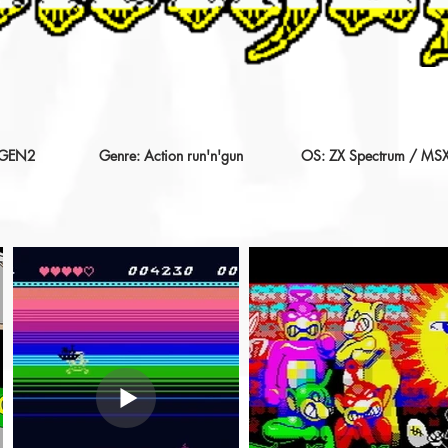
_GEN2
Genre: Action run'n'gun
OS: ZX Spectrum / MS