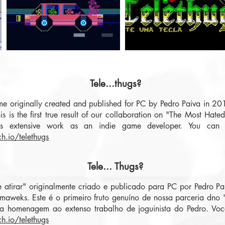
Tele...thugs?
me originally created and published for PC by Pedro Paiva in 2
s the first true result of our collaboration on "The Most Hate
s extensive work as an indie game developer. You can f
ch.io/telethugs
Tele... Thugs?
 atirar" originalmente criado e publicado para PC por Pedro P
aweks. Este é o primeiro fruto genuíno de nossa parceria dn
 homenagem ao extenso trabalho de joguinista do Pedro. Você
ch.io/telethugs