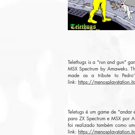
Telethugs is a "run and gun" ga
MSX Spectrum by Amaweks. This i
made as a tribute to Pedro'
link:
https://menosplaystation.it
Teletugs é um game de "andar e
para ZX Spectrum e MSX por Am
foi realizado também como uma
link:
https://menosplaystation.it