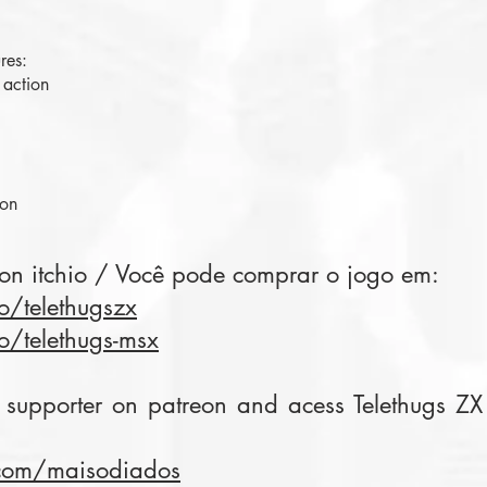
res:
 action
ion
on itchio / Você pode comprar o jogo em:
o/telethugszx
o/telethugs-msx
supporter on patreon and acess Telethugs Z
com/maisodiados