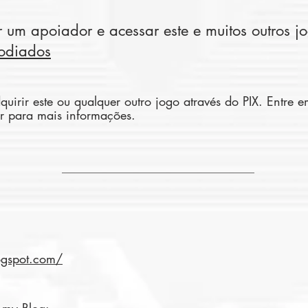
 um apoiador e acessar este e muitos outros j
odiados​
quirir este ou qualquer outro jogo através do PIX. Entre 
r
para mais informações.​
________________________________________
logspot.com/