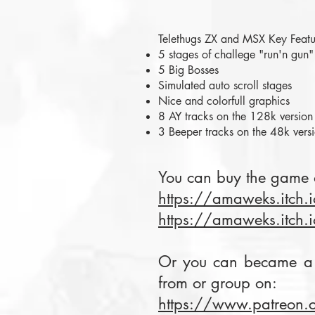
Telethugs ZX and MSX Key Featu
5 stages of challege "run'n gun"
5 Big Bosses
Simulated auto scroll stages
Nice and colorfull graphics
8 AY tracks on the 128k version
3 Beeper tracks on the 48k vers
​You can buy the game 
https://amaweks.itch.i
https://amaweks.itch.i
Or you can became a 
from or group on:
https://www.patreon.